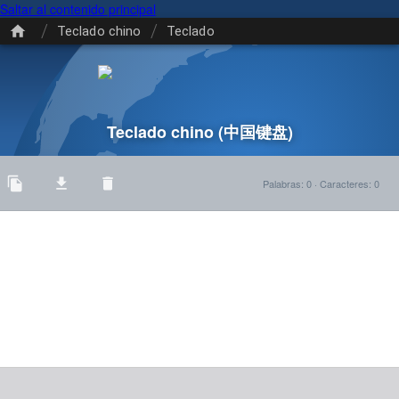
Saltar al contenido principal
/
/
Teclado chino
Teclado
Teclado chino
(中国键盘)
Palabras
:
0
·
Caracteres
:
0