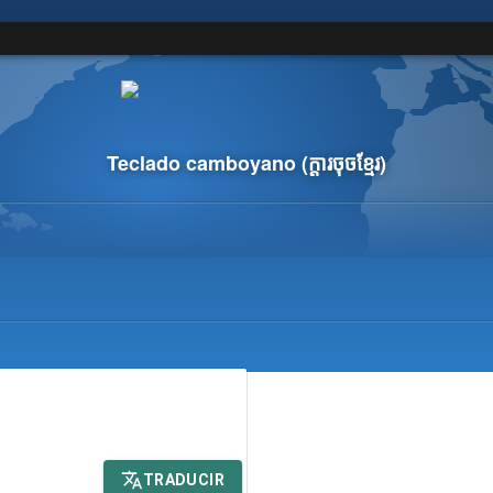
Teclado camboyano
(ក្តា​រ​ចុច​ខ្មែរ)
TRADUCIR