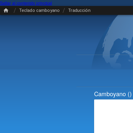
Saltar al contenido principal
/
/
Teclado camboyano
Traducción
Camboyano
()