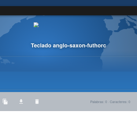
Teclado anglo-saxon-futhorc
Palabras
:
0
·
Caracteres
:
0