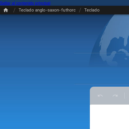
Saltar al contenido principal
/
/
Teclado anglo-saxon-futhorc
Teclado