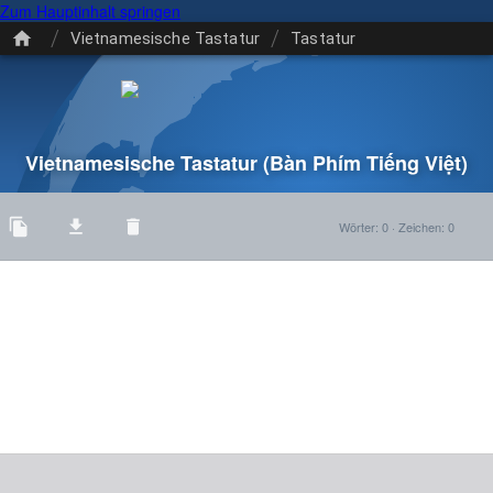
Zum Hauptinhalt springen
/
/
Vietnamesische Tastatur
Tastatur
Vietnamesische Tastatur
(Bàn Phím Tiếng Việt)
Wörter
:
0
·
Zeichen
:
0