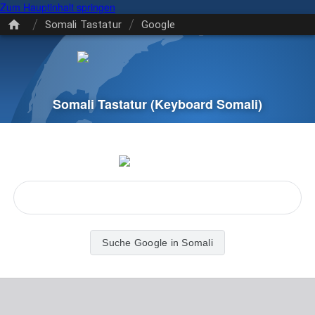
Zum Hauptinhalt springen
/
/
Somali Tastatur
Google
Somali Tastatur
(Keyboard Somali)
Suche Google in Somali