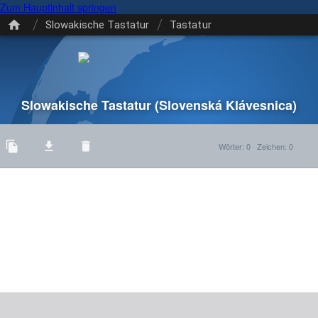
Zum Hauptinhalt springen
/
/
Slowakische Tastatur
Tastatur
Slowakische Tastatur
(Slovenská Klávesnica)
Wörter
:
0
·
Zeichen
:
0