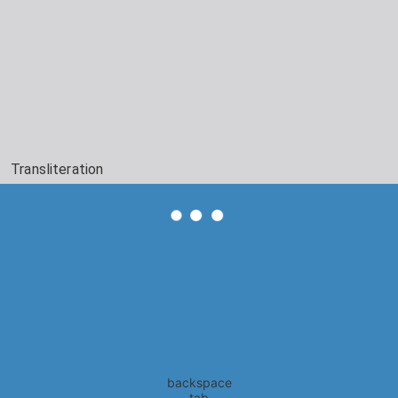
Transliteration
backspace
tab