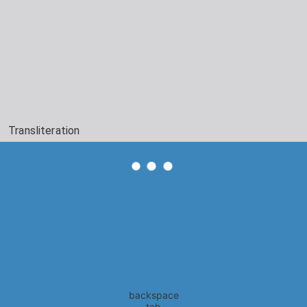
Transliteration
backspace
tab