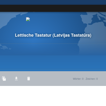
Lettische Tastatur
(Latvijas Tastatūra)
Wörter
:
0
·
Zeichen
:
0