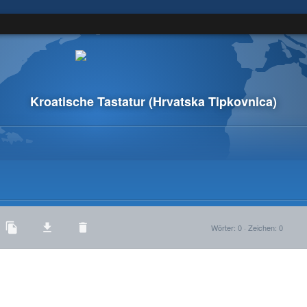
Kroatische Tastatur
(Hrvatska Tipkovnica)
Wörter
:
0
·
Zeichen
:
0