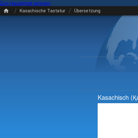
Zum Hauptinhalt springen
/
/
Kasachische Tastatur
Übersetzung
Kasachisch
(Қ