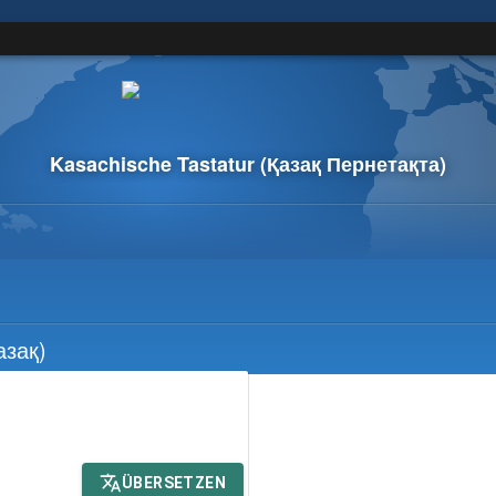
Kasachische Tastatur
(Қазақ Пернетақта)
азақ)
ÜBERSETZEN