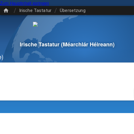
Zum Hauptinhalt springen
/
/
Irische Tastatur
Übersetzung
Irische Tastatur
(Méarchlár Héireann)
e)