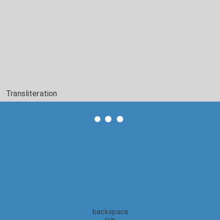
Transliteration
backspace
tab