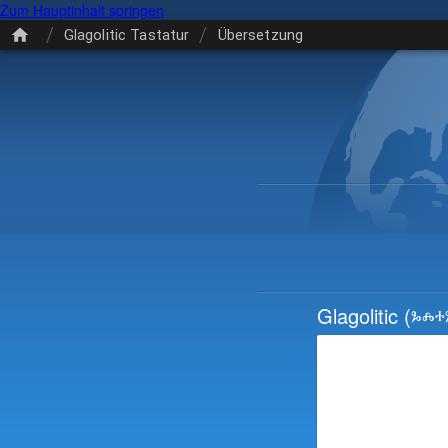
Zum Hauptinhalt springen
/
/
Glagolitic Tastatur
Übersetzung
Glagolitic
(ⰳⰾⰰ