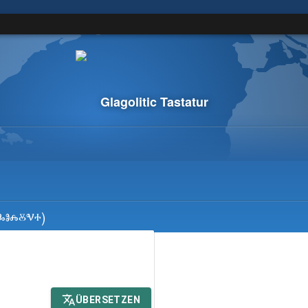
Glagolitic Tastatur
ⰳⱁⰾⰻⱌⰰ)
ÜBERSETZEN