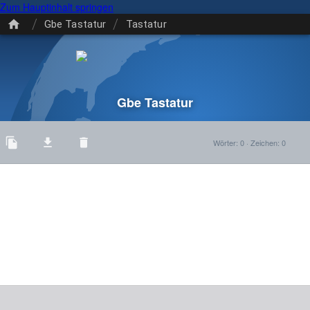
Zum Hauptinhalt springen
/
/
Gbe Tastatur
Tastatur
Gbe Tastatur
Wörter
:
0
·
Zeichen
:
0