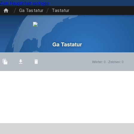
Zum Hauptinhalt springen
/
/
Ga Tastatur
Tastatur
Ga Tastatur
Wörter
:
0
·
Zeichen
:
0