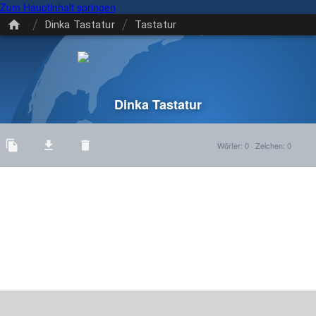
Zum Hauptinhalt springen
/
/
Dinka Tastatur
Tastatur
Dinka Tastatur
Wörter
:
0
·
Zeichen
:
0