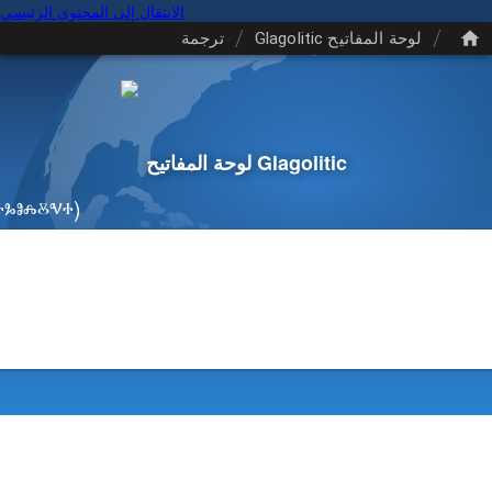
الانتقال إلى المحتوى الرئيسي
/
/
لوحة المفاتيح Glagolitic
ترجمة
لوحة المفاتيح Glagolitic
ⰳⱁⰾⰻⱌⰰ)