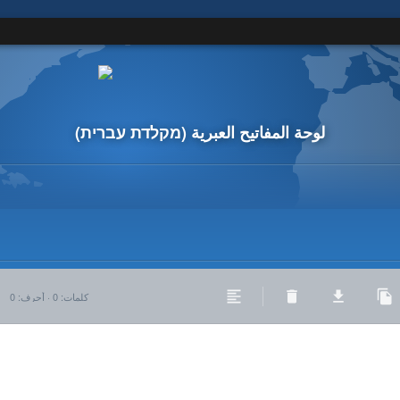
لوحة المفاتيح العبرية
(מקלדת עברית)
كلمات
:
0
·
أحرف
:
0