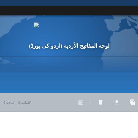
لوحة المفاتيح الأردية
(اردو کی بورڈ)
كلمات
:
0
·
أحرف
:
0