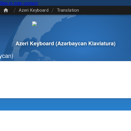
Skip to main content
/
/
Azeri Keyboard
Translation
Azeri Keyboard
(Azərbaycan Klaviatura)
ycan)