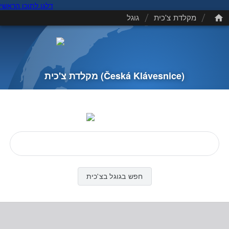
דלגו לתוכן הראשי
/
/
מקלדת צ'כית
גוגל
(Česká Klávesnice)
מקלדת צ'כית
חפש בגוגל בצ'כית